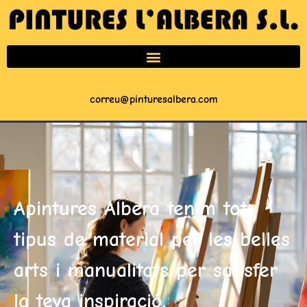
correu@pinturesalbera.com
Apintures Albera tenim tot
tipus de material per les belles
arts i manualitats per satisfer
la teva inspiració.