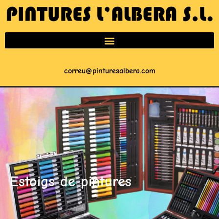
correu@pinturesalbera.com
Estoigs de pintures