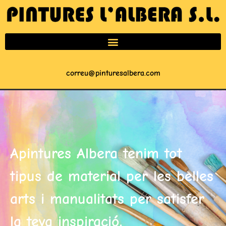
correu@pinturesalbera.com
Apintures Albera tenim tot
tipus de material per les belles
arts i manualitats per satisfer
la teva inspiració.