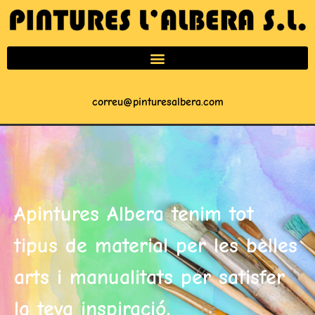
correu@pinturesalbera.com
Apintures Albera tenim tot
tipus de material per les belles
arts i manualitats per satisfer
la teva inspiració.