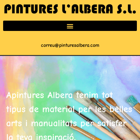
correu@pinturesalbera.com
Apintures Albera tenim tot
tipus de material per les belles
arts i manualitats per satisfer
la teva inspiració.