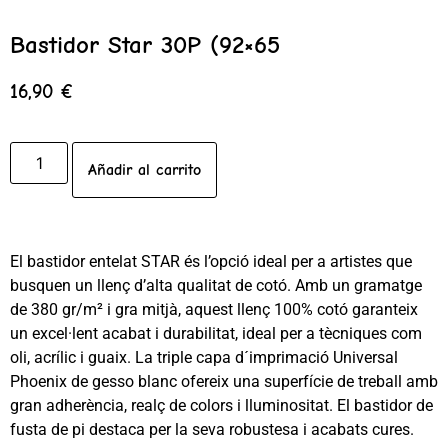
Bastidor Star 30P (92×65
16,90
€
Añadir al carrito
El bastidor entelat STAR és l’opció ideal per a artistes que
busquen un llenç d’alta qualitat de cotó. Amb un gramatge
de 380 gr/m² i gra mitjà, aquest llenç 100% cotó garanteix
un excel·lent acabat i durabilitat, ideal per a tècniques com
oli, acrílic i guaix. La triple capa d´imprimació Universal
Phoenix de gesso blanc ofereix una superfície de treball amb
gran adherència, realç de colors i lluminositat. El bastidor de
fusta de pi destaca per la seva robustesa i acabats cures.