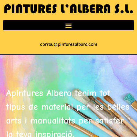
correu@pinturesalbera.com
Apintures Albera tenim tot
tipus de material per les belles
arts i manualitats per satisfer
la teva inspiració.