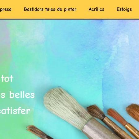
presa
Bastidors teles de pintar
Acrílics
Estoigs
tot
s belles
atisfer