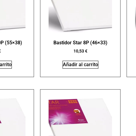
0P (55×38)
Bastidor Star 8P (46×33)
€
10,53
€
arrito
Añadir al carrito