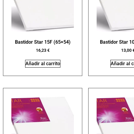
Bastidor Star 15F (65×54)
Bastidor Star 1
16,23
€
13,00
Añadir al carrito
Añadir al c