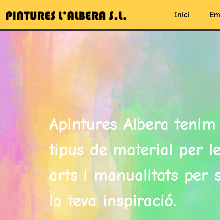
Inici
Em
Apintures Albera tenim 
tipus de material per le
arts i manualitats per s
la teva inspiració.