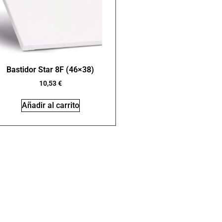
Bastidor Star 8F (46×38)
10,53
€
Añadir al carrito