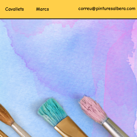
correu@pinturesalbera.com
Cavallets
Marcs