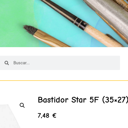
Bastidor Star 5F (35×27
7,48
€