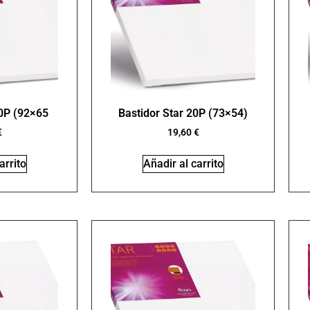
30P (92×65
Bastidor Star 20P (73×54)
€
19,60
€
arrito
Añadir al carrito